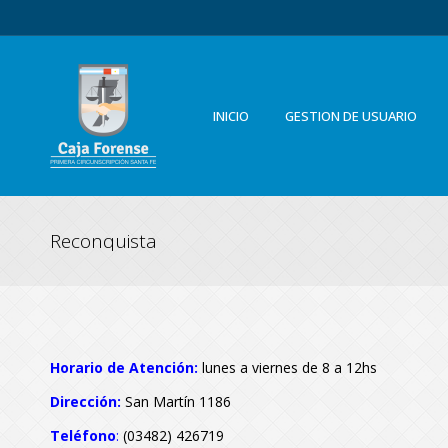
INICIO
GESTION DE USUARIO
Reconquista
Horario de Atención:
lunes a viernes de 8 a 12hs
Dirección:
San Martín 1186
Teléfono
:
(03482) 426719