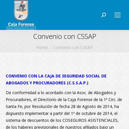
Search:
Convenio con CSSAP
You are here:
Home
Convenio con CSSAP
CONVENIO CON LA CAJA DE SEGURIDAD SOCIAL DE
ABOGADOS Y PROCURADORES (C.S.S.A.P.)
De conformidad a lo acordado con la Asoc. de Abogados y
Procuradores, el Directorio de la Caja Forense de la 1ª Circ. de
Santa Fe, por Resolución de fecha 28 de Agosto de 2014, ha
dispuesto implementar a partir del 1º de octubre de 2014, el
sistema de descuentos de los COSEGUROS ASISTENCIALES,
de los haberes previsionales de nuestros afiliados bajo un